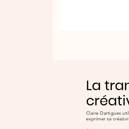
La tra
créati
Claire Dartigues ut
exprimer sa créativ