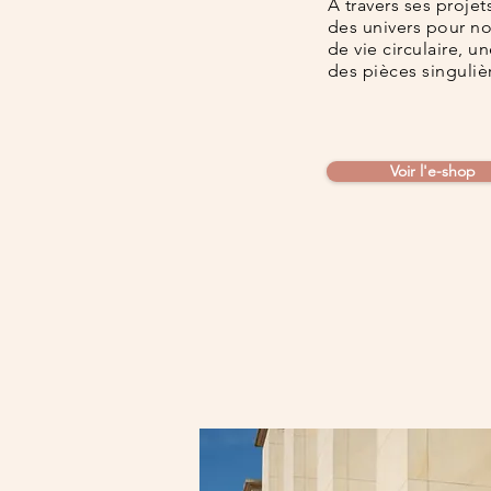
A travers ses projet
des univers pour no
de vie circulaire, u
des pièces singuliè
Voir l'e-shop