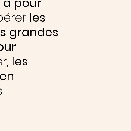
 a pour
pérer
les
es grandes
our
er
, les
en
s