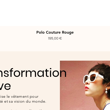
Polo Couture Rouge
Prix
195,00 €
nsformation
ve
ilise le vêtement pour
ité et sa vision du monde.