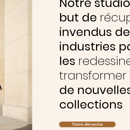
Notre studio
but de
récu
invendus d
industries p
les
redessin
transformer
de nouvelle
collections
Notre démarche