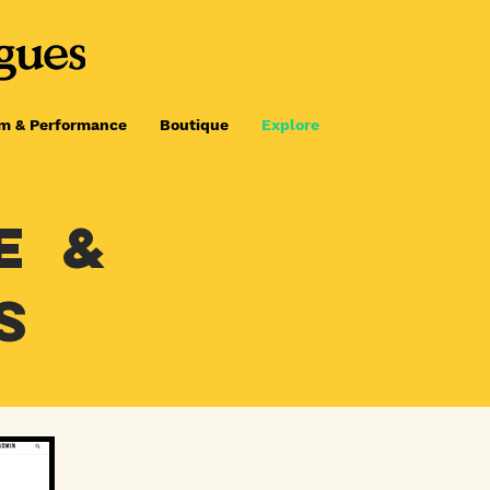
lm & Performance
Boutique
Explore
E &
S