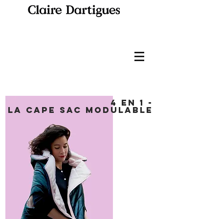
4 en 1 -
la cape
sac modulable