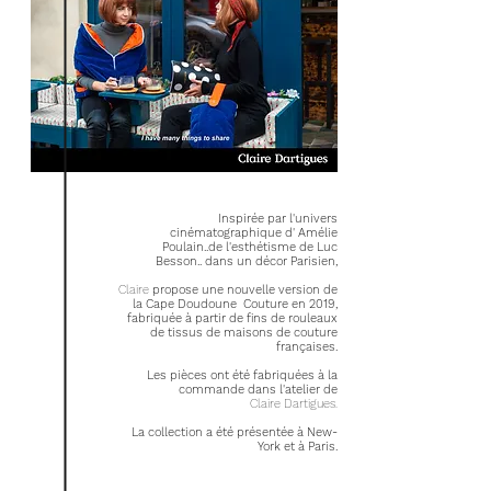
Inspirée par l'univers
cinématographique d' Amélie
Poulain..de l'esthétisme de Luc
Besson.. dans un décor Parisien,
Claire
propose une nouvelle version de
la Cape Doudoune Couture en 2019,
fabriquée à partir de fins de rouleaux
de tissus de maisons de couture
françaises.
Les pièces ont été fabriquées à la
commande dans l'atelier de
Claire Dartigues.
La collection a été présentée à New-
York et à Paris.