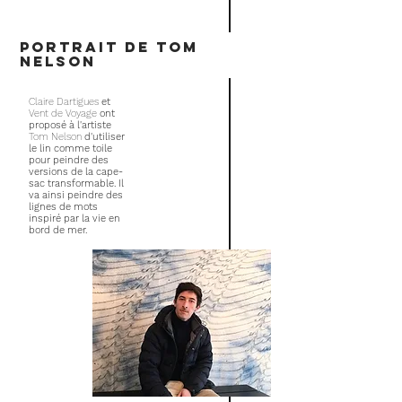
PORTRAIT DE TOM
NELSON
Claire Dartigues
et
Vent de Voyage
ont
proposé
à l'artiste
Tom Nelson
d'utiliser
le lin comme toile
pour peindre des
versions de la cape-
sac transformable. Il
va ainsi peindre des
lignes de mots
inspiré par la vie en
bord de mer.