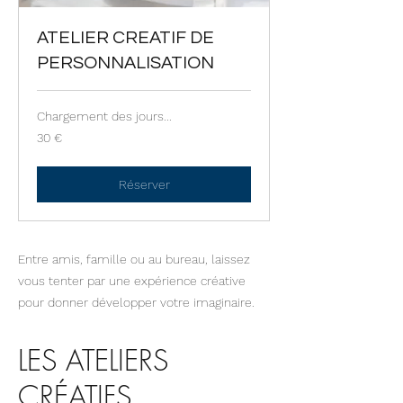
ATELIER CREATIF DE
PERSONNALISATION
Chargement des jours...
30
30 €
euros
Réserver
Entre amis, famille ou au bureau, laissez
vous tenter par une expérience créative
pour donner développer votre imaginaire.
LES ATELIERS
CRÉATIFS