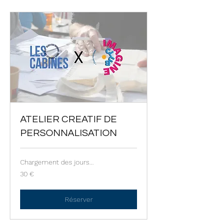
ATELIER CREATIF DE
PERSONNALISATION
Chargement des jours...
30
30 €
euros
Réserver