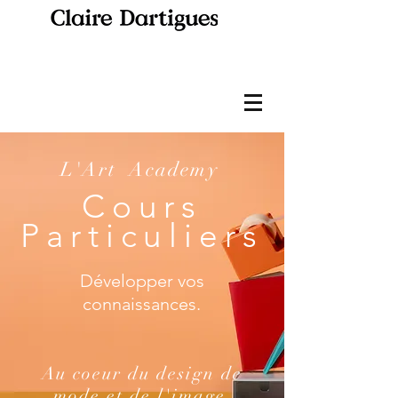
L'Art Academy
Cours
Particuliers
Développer vos
connaissances.
Au coeur du design de
mode et de l'image