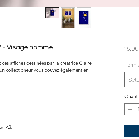
s" - Visage homme
15,00
es affiches dessinées par la créatrice Claire
Form
d'un collectioneur vous pouvez également en
Séle
Quanti
 en A3.