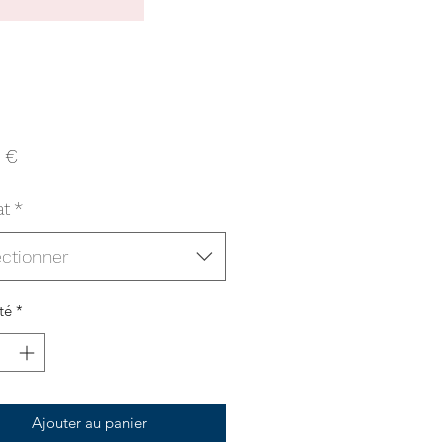
Prix
 €
at
*
ctionner
té
*
Ajouter au panier