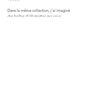
Dans la même collection, j'ai imaginé
des boîtes d'allumettes qui vous
accompagnerons pour vos soirées
cocooning à la lueur des bougies.